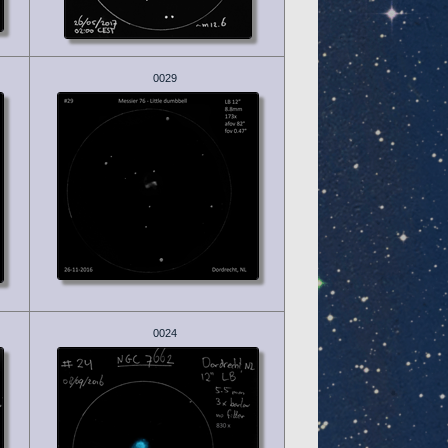
0029
0024