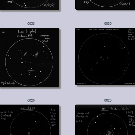
0033
0030
0026
0025