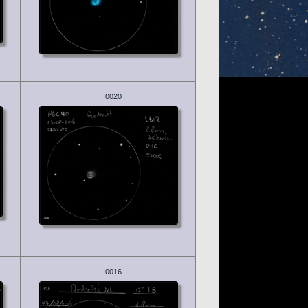
0020
0016