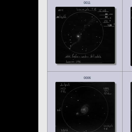
0011
0006