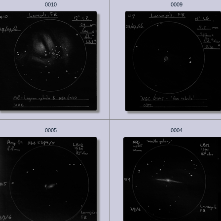
0010
0009
0005
0004