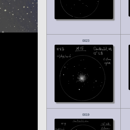
0023
0019