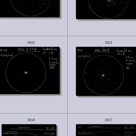
0022
0021
0018
0017