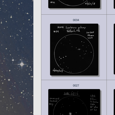
0034
0027